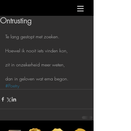
Ontrusting
Te lang gestopt met zoeken.
Hoewel ik nooit iets vinden kon,
zit in onzekerheid meer weten,
dan in geloven wat erna begon.
#Poetry